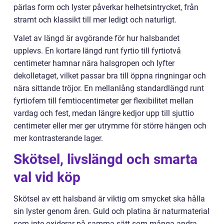
pärlas form och lyster påverkar helhetsintrycket, från
stramt och klassikt till mer ledigt och naturligt.
Valet av längd är avgörande för hur halsbandet
upplevs. En kortare längd runt fyrtio till fyrtiotvå
centimeter hamnar nära halsgropen och lyfter
dekolletaget, vilket passar bra till öppna ringningar och
nära sittande tröjor. En mellanlång standardlängd runt
fyrtiofem till femtiocentimeter ger flexibilitet mellan
vardag och fest, medan längre kedjor upp till sjuttio
centimeter eller mer ger utrymme för större hängen och
mer kontrasterande lager.
Skötsel, livslängd och smarta
val vid köp
Skötsel av ett halsband är viktig om smycket ska hålla
sin lyster genom åren. Guld och platina är naturmaterial
som inte oxiderar på samma sätt som många andra