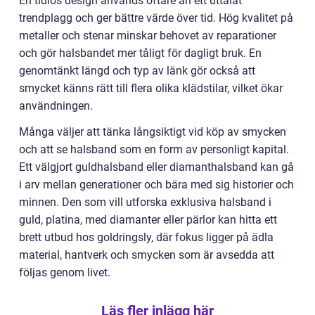
En tidlös design används oftare än ett uttalat
trendplagg och ger bättre värde över tid. Hög kvalitet på
metaller och stenar minskar behovet av reparationer
och gör halsbandet mer tåligt för dagligt bruk. En
genomtänkt längd och typ av länk gör också att
smycket känns rätt till flera olika klädstilar, vilket ökar
användningen.
Många väljer att tänka långsiktigt vid köp av smycken
och att se halsband som en form av personligt kapital.
Ett välgjort guldhalsband eller diamanthalsband kan gå
i arv mellan generationer och bära med sig historier och
minnen. Den som vill utforska exklusiva halsband i
guld, platina, med diamanter eller pärlor kan hitta ett
brett utbud hos goldringsly, där fokus ligger på ädla
material, hantverk och smycken som är avsedda att
följas genom livet.
Läs fler inlägg här