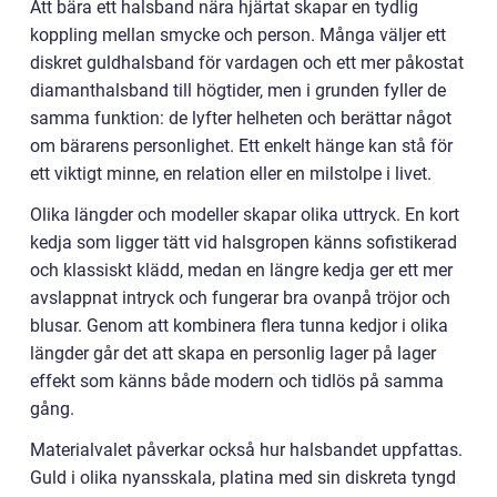
Att bära ett halsband nära hjärtat skapar en tydlig
koppling mellan smycke och person. Många väljer ett
diskret guldhalsband för vardagen och ett mer påkostat
diamanthalsband till högtider, men i grunden fyller de
samma funktion: de lyfter helheten och berättar något
om bärarens personlighet. Ett enkelt hänge kan stå för
ett viktigt minne, en relation eller en milstolpe i livet.
Olika längder och modeller skapar olika uttryck. En kort
kedja som ligger tätt vid halsgropen känns sofistikerad
och klassiskt klädd, medan en längre kedja ger ett mer
avslappnat intryck och fungerar bra ovanpå tröjor och
blusar. Genom att kombinera flera tunna kedjor i olika
längder går det att skapa en personlig lager på lager
effekt som känns både modern och tidlös på samma
gång.
Materialvalet påverkar också hur halsbandet uppfattas.
Guld i olika nyansskala, platina med sin diskreta tyngd