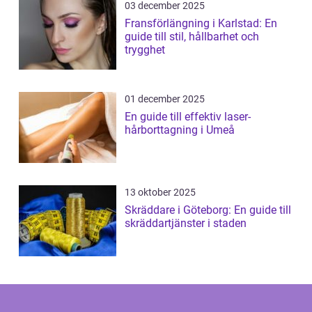
03 december 2025
Fransförlängning i Karlstad: En
guide till stil, hållbarhet och
trygghet
01 december 2025
En guide till effektiv laser-
hårborttagning i Umeå
13 oktober 2025
Skräddare i Göteborg: En guide till
skräddartjänster i staden