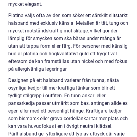
mycket elegant.
Platina väljs ofta av den som söker ett särskilt slitstarkt
halsband med exklusiv känsla. Metallen är tät, tung och
mycket motståndskraftig mot slitage, vilket gör den
lämplig för smycken som ska bäras under många år
utan att tappa form eller färg. För personer med känslig
hud är platina och högkvalitativt guld ett tryggt val
eftersom de kan framställas utan nickel och med fokus
på allergivänliga legeringar.
Designen på ett halsband varierar från tunna, nästa
osynliga kedjor till mer kraftiga länkar som blir ett
tydligt stilgrepp i outfiten. En tunn ankar- eller
pansarkedja passar utmärkt som bas, antingen alldeles
egen eller med ett personligt hänge. Kraftigare kedjor
som bismarck eller grova cordellänkar tar mer plats och
kan vara huvudfokus i en i övrigt neutral klädsel.
Pärlhalsband ger ytterligare ett typ av uttryck där varje