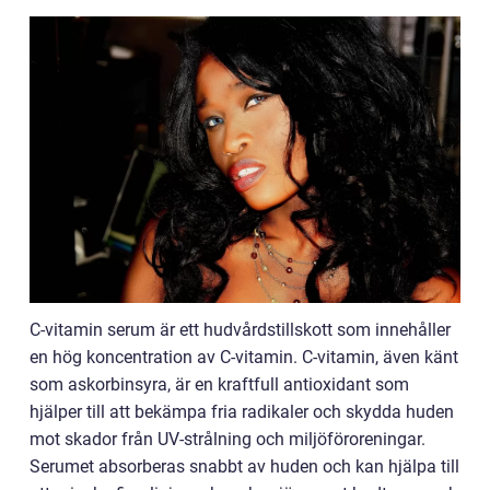
C-vitamin serum är ett hudvårdstillskott som innehåller
en hög koncentration av C-vitamin. C-vitamin, även känt
som askorbinsyra, är en kraftfull antioxidant som
hjälper till att bekämpa fria radikaler och skydda huden
mot skador från UV-strålning och miljöföroreningar.
Serumet absorberas snabbt av huden och kan hjälpa till