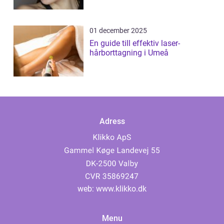
01 december 2025
En guide till effektiv laser-
hårborttagning i Umeå
Adress
web:
www.klikko.dk
Menu