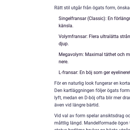
Rätt stil utgår från ögats form, önska
Singelfransar (Classic): En förläng
känsla.
Volymfransar: Flera ultralätta strå
djup.
Megavolym: Maximal täthet och mörk
nere.
L-fransar: En böj som ger eyelinere
För en naturlig look fungerar en korta
Den kartläggningen följer ögats form o
lyft, medan en D-böj ofta blir mer d
även vid längre bärtid.
Vid val av form spelar ansiktsdrag o
måttlig längd. Mandelformade ögon t