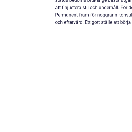
status bedöms brukar ge bästa utgång
att finjustera stil och underhåll. För 
Permanent fram för noggrann konsult
och eftervård. Ett gott ställe att börj