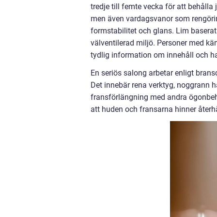
tredje till femte vecka för att behålla
men även vardagsvanor som rengöring
formstabilitet och glans. Lim basera
välventilerad miljö. Personer med kän
tydlig information om innehåll och h
En seriös salong arbetar enligt bra
Det innebär rena verktyg, noggrann h
fransförlängning med andra ögonbeha
att huden och fransarna hinner återh