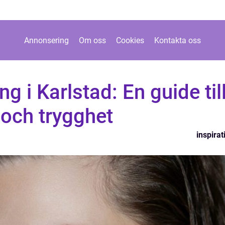
Annonsering
Om oss
Cookies
Kontakta oss
g i Karlstad: En guide til
t och trygghet
inspirat