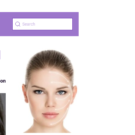
l
ion