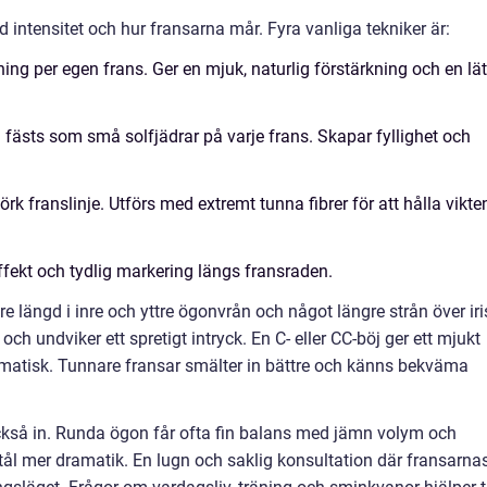
d intensitet och hur fransarna mår. Fyra vanliga tekniker är:
ning per egen frans. Ger en mjuk, naturlig förstärkning och en lät
n fästs som små solfjädrar på varje frans. Skapar fyllighet och
 franslinje. Utförs med extremt tunna fibrer för att hålla vikte
ffekt och tydlig markering längs fransraden.
re längd i inre och yttre ögonvrån och något längre strån över iri
ch undviker ett spretigt intryck. En C- eller CC-böj ger ett mjukt
ramatisk. Tunnare fransar smälter in bättre och känns bekväma
ckså in. Runda ögon får ofta fin balans med jämn volym och
ål mer dramatik. En lugn och saklig konsultation där fransarna