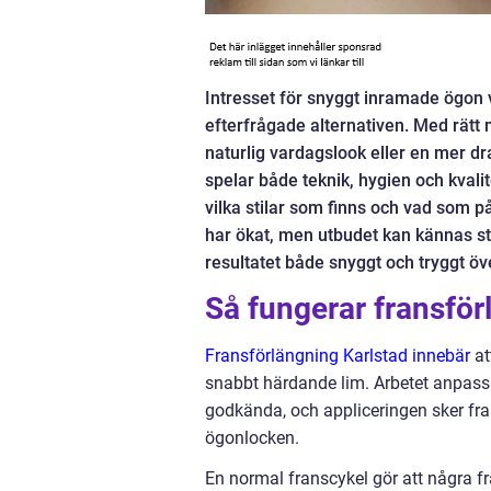
Intresset för snyggt inramade ögon 
efterfrågade alternativen. Med rätt
naturlig vardagslook eller en mer dram
spelar både teknik, hygien och kvalite
vilka stilar som finns och vad som p
har ökat, men utbudet kan kännas sto
resultatet både snyggt och tryggt öve
Så fungerar fransför
Fransförlängning Karlstad innebär
at
snabbt härdande lim. Arbetet anpassa
godkända, och appliceringen sker fran
ögonlocken.
En normal franscykel gör att några f