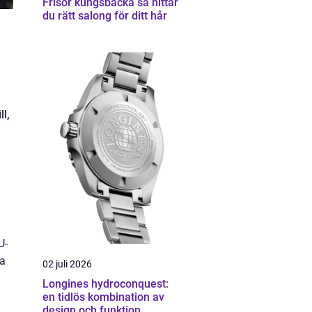
Frisör kungsbacka så hittar
du rätt salong för ditt hår
ll,
U-
ga
02 juli 2026
Longines hydroconquest:
en tidlös kombination av
design och funktion