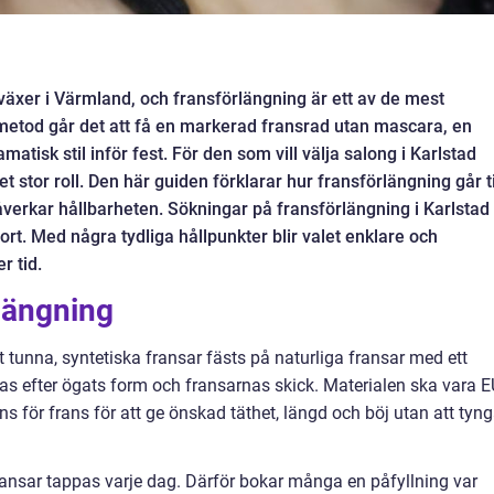
växer i Värmland, och fransförlängning är ett av de mest
 metod går det att få en markerad fransrad utan mascara, en
atisk stil inför fest. För den som vill välja salong i Karlstad
t stor roll. Den här guiden förklarar hur fransförlängning går ti
åverkar hållbarheten. Sökningar på fransförlängning i Karlstad
rt. Med några tydliga hållpunkter blir valet enklare och
r tid.
längning
t tunna, syntetiska fransar fästs på naturliga fransar med ett
s efter ögats form och fransarnas skick. Materialen ska vara E
s för frans för att ge önskad täthet, längd och böj utan att tyn
ransar tappas varje dag. Därför bokar många en påfyllning var