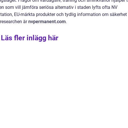
släget. Frågor om vardagsliv, träning och sminkvanor hjälper ti
den som vill jämföra seriösa alternativ i staden lyfts ofta NV
ation, EU-märkta produkter och tydlig information om säkerhet
a researchen är
nvpermanent.com
.
Läs fler inlägg här