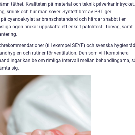
 jämn täthet. Kvaliteten på material och teknik påverkar intrycket,
, smink och hur man sover. Syntetfibrer av PBT ger
t på cyanoakrylat är branschstandard och härdar snabbt i en
sliga ögon brukar uppskatta ett enkelt patchtest i förväg, samt
antering.
nschrekommendationer (till exempel SEYF) och svenska hygienråd
andhygien och rutiner för ventilation. Den som vill kombinera
ndlingar kan be om rimliga intervall mellan behandlingarna, s
ämta sig.