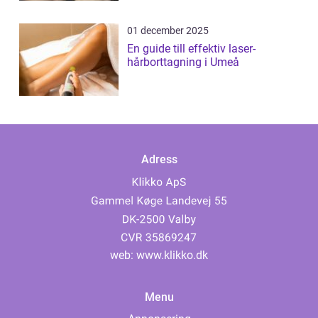
01 december 2025
En guide till effektiv laser-
hårborttagning i Umeå
Adress
web:
www.klikko.dk
Menu