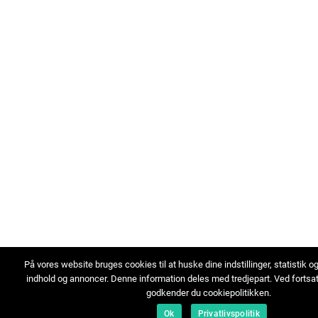
På vores website bruges cookies til at huske dine indstillinger, statistik o
indhold og annoncer. Denne information deles med tredjepart. Ved fortsa
godkender du cookiepolitikken.
Ok
Privatlivspolitik