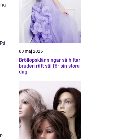
 ha
 På
03 maj 2026
Bröllopsklänningar så hittar
bruden rätt stil för sin stora
dag
r-