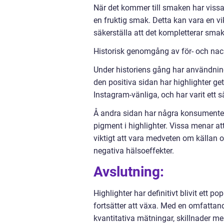
När det kommer till smaken har vissa
en fruktig smak. Detta kan vara en vik
säkerställa att det kompletterar sma
Historisk genomgång av för- och nack
Under historiens gång har användning
den positiva sidan har highlighter gett
Instagram-vänliga, och har varit ett sä
Å andra sidan har några konsumenter
pigment i highlighter. Vissa menar a
viktigt att vara medveten om källan oc
negativa hälsoeffekter.
Avslutning:
Highlighter har definitivt blivit ett p
fortsätter att växa. Med en omfattand
kvantitativa mätningar, skillnader me