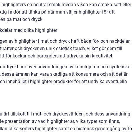
 highlighters en neutral smak medan vissa kan smaka sött eller
tig faktor att tänka på när man väljer highlighter för att
ken på mat och dryck.
delar med olika highlighter
en av highlighter i mat och dryck haft både för- och nackdelar.
 rätter och drycker en unik estetisk touch, vilket gör dem till
tt för kockar och bartenders att uttrycka sin kreativitet.
 uttryckt oro över användningen av konstgjorda och syntetiska
tt dessa ämnen kan vara skadliga att konsumera och att det är
h innehållet i highlighter-produkter för att undvika eventuella
opulärt tillskott till mat- och dryckesvärlden, och dess användning
e presentation av vad highlighter är, vilka typer som finns,
llan olika sorters highlighter samt en historisk genomgång av fö