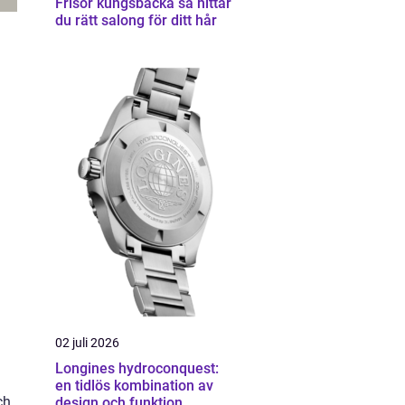
Frisör kungsbacka så hittar
du rätt salong för ditt hår
02 juli 2026
Longines hydroconquest:
en tidlös kombination av
ch
design och funktion