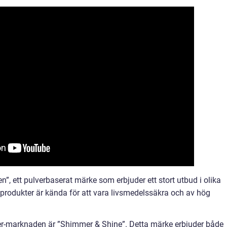
n”, ett pulverbaserat märke som erbjuder ett stort utbud i olika
as produkter är kända för att vara livsmedelssäkra och av hög
er-marknaden är ”Shimmer & Shine”. Detta märke erbjuder både