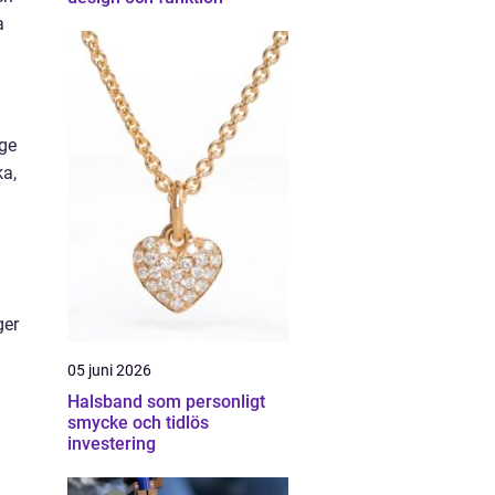
a
 ge
ka,
ger
05 juni 2026
Halsband som personligt
smycke och tidlös
investering