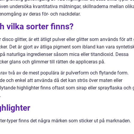
ven undersöka kvantitativa mätningar, skillnaderna mellan olik
 genomgång av deras för- och nackdelar.
h vilka sorter finns?
 disco glitter, är ett ätligt pulver eller glitter som används för att
er. Det är gjort av ätliga pigment som ibland kan vara syntetis
å naturliga ingredienser såsom mica eller titandioxid. Dessa
cker glans och glimmer till rätten de appliceras på.
 varav två av de mest populära är pulverform och flytande form.
e och enkel att använda då det kan strös över maten eller
ytande highlighter finns oftast som sirap eller sprayflaska och 
.
ghlighter
hter-typer finns det några märken som sticker ut på marknaden.