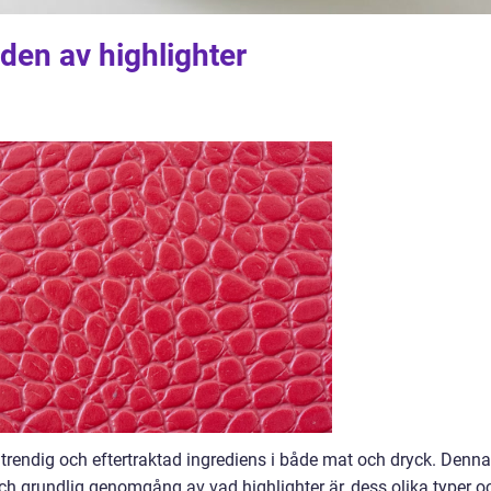
lden av highlighter
en trendig och eftertraktad ingrediens i både mat och dryck. Denna
och grundlig genomgång av vad highlighter är, dess olika typer o