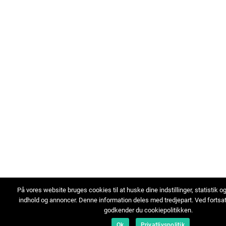
På vores website bruges cookies til at huske dine indstillinger, statistik o
indhold og annoncer. Denne information deles med tredjepart. Ved fortsa
godkender du cookiepolitikken.
Ok
Privatlivspolitik