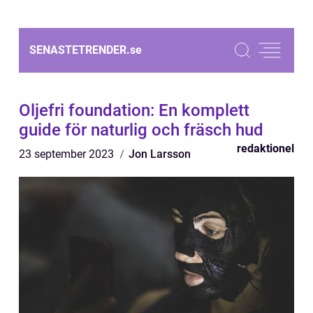
SENASTETRENDER.
se
Oljefri foundation: En komplett
guide för naturlig och fräsch hud
redaktionel
23 september 2023
Jon Larsson