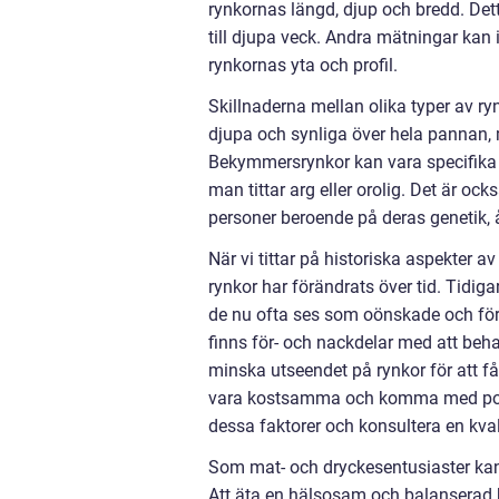
rynkornas längd, djup och bredd. De
till djupa veck. Andra mätningar kan
rynkornas yta och profil.
Skillnaderna mellan olika typer av ry
djupa och synliga över hela pannan, 
Bekymmersrynkor kan vara specifika
man tittar arg eller orolig. Det är oc
personer beroende på deras genetik, ål
När vi tittar på historiska aspekter a
rynkor har förändrats över tid. Tid
de nu ofta ses som oönskade och förs
finns för- och nackdelar med att beha
minska utseendet på rynkor för att 
vara kostsamma och komma med potent
dessa faktorer och konsultera en kval
Som mat- och dryckesentusiaster kan 
Att äta en hälsosam och balanserad ko