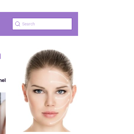
m
nel