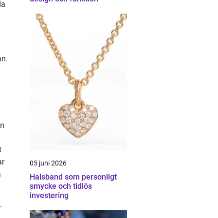
da
an.
a
an
t
ar
05 juni 2026
a
Halsband som personligt
smycke och tidlös
investering
.