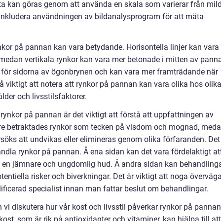
tta kan göras genom att använda en skala som varierar från mil
 inkludera användningen av bildanalysprogram för att mäta
nkor på pannan kan vara betydande. Horisontella linjer kan vara
medan vertikala rynkor kan vara mer betonade i mitten av pann
 för sidorna av ögonbrynen och kan vara mer framträdande när
kså viktigt att notera att rynkor på pannan kan vara olika hos olik
der och livsstilsfaktorer.
v rynkor på pannan är det viktigt att förstå att uppfattningen av
igare betraktades rynkor som tecken på visdom och mognad, med
öks att undvikas eller elimineras genom olika förfaranden. Det
ndla rynkor på pannan. Å ena sidan kan det vara fördelaktigt at
få en jämnare och ungdomlig hud. Å andra sidan kan behandling
iella risker och biverkningar. Det är viktigt att noga överväg
ificerad specialist innan man fattar beslut om behandlingar.
vi diskutera hur vår kost och livsstil påverkar rynkor på pannan
st, som är rik på antioxidanter och vitaminer, kan hjälpa till att