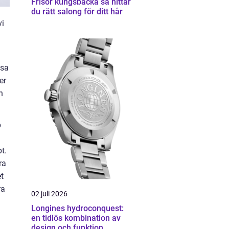
Frisör kungsbacka så hittar
du rätt salong för ditt hår
vi
ssa
er
h
p
t.
ra
et
ra
02 juli 2026
Longines hydroconquest:
en tidlös kombination av
design och funktion