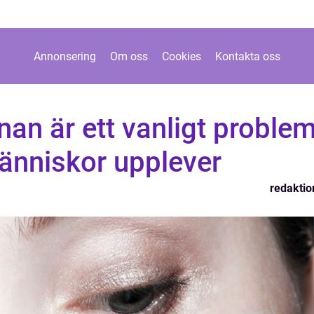
Annonsering
Om oss
Cookies
Kontakta oss
an är ett vanligt proble
nniskor upplever
redaktio