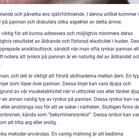
erande och påverka ens självförtroende. I denna artikel kommer 
or på pannan och diskutera olika aspekter av detta ämne.
 viktig för att kunna adressera och möjligtvis minimera deras
tvis resultatet av åldrande och förlorad elasticitet i huden. De
pprepade ansiktsuttryck, särskilt när man ofta rynkar pannan ell
att notera att rynkor på pannan är en naturlig del av åldrandet oc
.
nan, och det är viktigt att förstå skillnaderna mellan dem. En ty
injer som löper över pannan. Dessa linjer kan vara djupa och
grund av vår muskelaktivitet när vi uttrycker oss eller tänker djup
är en annan vanlig typ av rynkor på pannan. Dessa rynkor kan va
eller anstränga oss för att se saker i närheten. Slutligen finns d
ögonbrynen, kända som ”bekymmersrynkor”. Dessa rynkor kan va
m att titta arg eller orolig.
lika metoder användas. En vanlig mätning är att bedöma