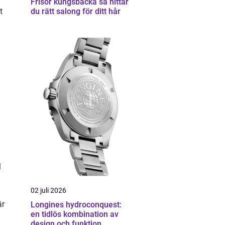
Frisör kungsbacka så hittar
t
du rätt salong för ditt hår
l
02 juli 2026
är
Longines hydroconquest:
en tidlös kombination av
design och funktion