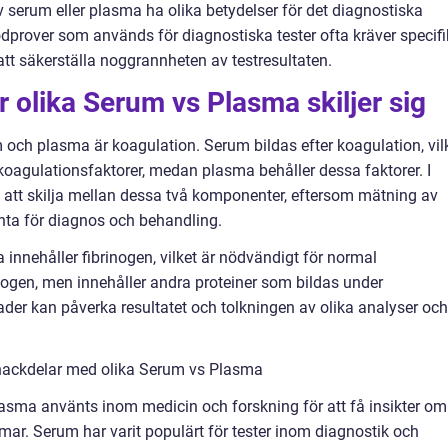
 serum eller plasma ha olika betydelser för det diagnostiska
blodprover som används för diagnostiska tester ofta kräver specif
tt säkerställa noggrannheten av testresultaten.
 olika Serum vs Plasma skiljer sig
och plasma är koagulation. Serum bildas efter koagulation, vil
r koagulationsfaktorer, medan plasma behåller dessa faktorer. I
gt att skilja mellan dessa två komponenter, eftersom mätning av
nta för diagnos och behandling.
 innehåller fibrinogen, vilket är nödvändigt för normal
ogen, men innehåller andra proteiner som bildas under
der kan påverka resultatet och tolkningen av olika analyser och
 nackdelar med olika Serum vs Plasma
lasma använts inom medicin och forskning för att få insikter om
mar. Serum har varit populärt för tester inom diagnostik och