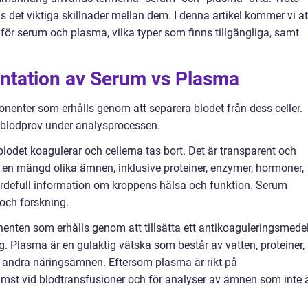
 det viktiga skillnader mellan dem. I denna artikel kommer vi at
 för serum och plasma, vilka typer som finns tillgängliga, samt
ntation av Serum vs Plasma
enter som erhålls genom att separera blodet från dess celler.
 blodprov under analysprocessen.
lodet koagulerar och cellerna tas bort. Det är transparent och
er en mängd olika ämnen, inklusive proteiner, enzymer, hormoner,
värdefull information om kroppens hälsa och funktion. Serum
 och forskning.
nten som erhålls genom att tillsätta ett antikoaguleringsmede
ing. Plasma är en gulaktig vätska som består av vatten, proteiner,
h andra näringsämnen. Eftersom plasma är rikt på
ämst vid blodtransfusioner och för analyser av ämnen som inte 