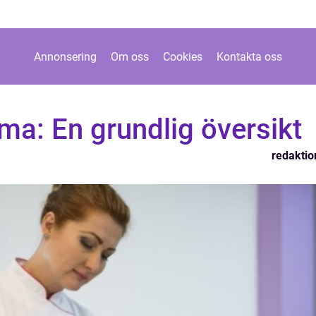
Annonsering
Om oss
Cookies
Kontakta oss
a: En grundlig översikt
redaktio