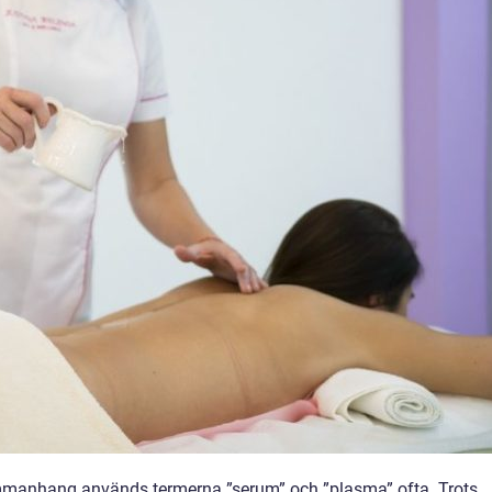
manhang används termerna ”serum” och ”plasma” ofta. Trots