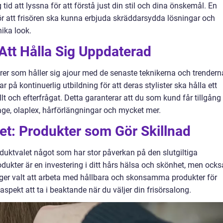
 tid att lyssna för att förstå just din stil och dina önskemål. En
för att frisören ska kunna erbjuda skräddarsydda lösningar och
ika look.
Att Hålla Sig Uppdaterad
örer som håller sig ajour med de senaste teknikerna och trendern
å kontinuerlig utbildning för att deras stylister ska hålla ett
t och efterfrågat. Detta garanterar att du som kund får tillgång t
e, olaplex, hårförlängningar och mycket mer.
tet: Produkter som Gör Skillnad
oduktvalet något som har stor påverkan på den slutgiltiga
odukter är en investering i ditt hårs hälsa och skönhet, men ocks
ger valt att arbeta med hållbara och skonsamma produkter för
aspekt att ta i beaktande när du väljer din frisörsalong.