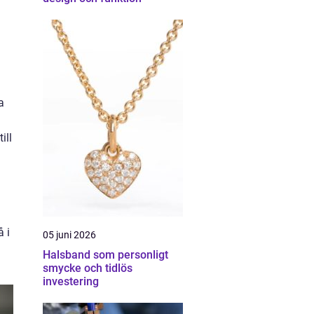
a
ill
å i
05 juni 2026
Halsband som personligt
smycke och tidlös
investering