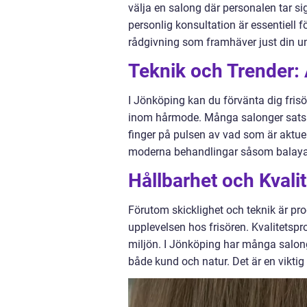
välja en salong där personalen tar sig
personlig konsultation är essentiell 
rådgivning som framhäver just din un
Teknik och Trender: 
I Jönköping kan du förvänta dig fris
inom hårmode. Många salonger satsar p
finger på pulsen av vad som är aktuell
moderna behandlingar såsom balayag
Hållbarhet och Kvali
Förutom skicklighet och teknik är pr
upplevelsen hos frisören. Kvalitetspr
miljön. I Jönköping har många salon
både kund och natur. Det är en viktig 