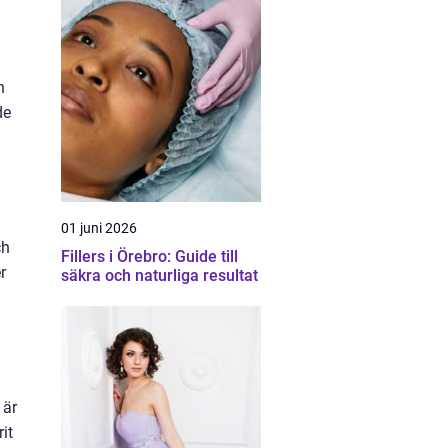
n
de
01 juni 2026
ch
Fillers i Örebro: Guide till
r
säkra och naturliga resultat
 är
it