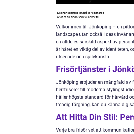
Välkommen till Jönköping – en pittore
landscape utan också i dess invånare
en alldeles särskild aspekt av person
är håret en viktig del av identiteten, 
utseende och självkänsla.
Frisörtjänster i Jönk
Jönköping erbjuder en mångfald av fr
herrfrisörer till moderna stylingstud
håller högsta standard för hårvård o
trendig färgning, kan du känna dig sä
Att Hitta Din Stil: P
Varje bra frisör vet att kommunikation 