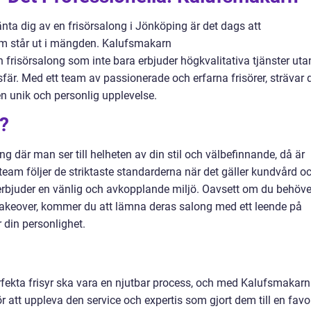
ta dig av en frisörsalong i Jönköping är det dags att
m står ut i mängden. Kalufsmakarn
 frisörsalong som inte bara erbjuder högkvalitativa tjänster uta
r. Med ett team av passionerade och erfarna frisörer, strävar 
en unik och personlig upplevelse.
?
g där man ser till helheten av din stil och välbefinnande, då är
eam följer de striktaste standarderna när det gäller kundvård o
 erbjuder en vänlig och avkopplande miljö. Oavsett om du behöve
makeover, kommer du att lämna deras salong med ett leende på
 din personlighet.
rfekta frisyr ska vara en njutbar process, och med Kalufsmakarn
r att uppleva den service och expertis som gjort dem till en favor