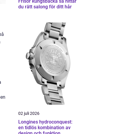
Frisör kungsbacka så hittar
du rätt salong för ditt hår
på
a
a
 en
02 juli 2026
Longines hydroconquest:
en tidlös kombination av
design och funktion