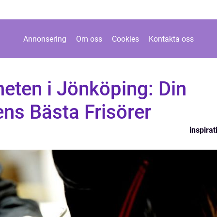
Annonsering
Om oss
Cookies
Kontakta oss
eten i Jönköping: Din
ens Bästa Frisörer
inspirat