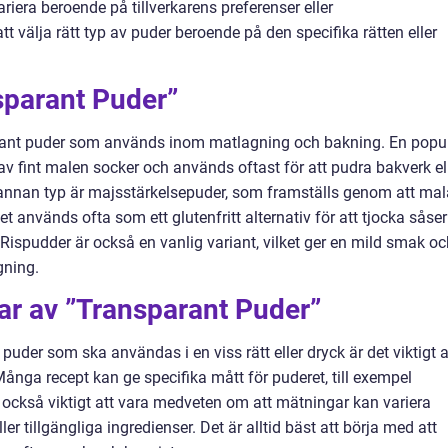
era beroende på tillverkarens preferenser eller
t välja rätt typ av puder beroende på den specifika rätten eller
sparant Puder”
sparant puder som används inom matlagning och bakning. En popu
 av fint malen socker och används oftast för att pudra bakverk el
En annan typ är majsstärkelsepuder, som framställs genom att mal
et används ofta som ett glutenfritt alternativ för att tjocka såser
Rispudder är också en vanlig variant, vilket ger en mild smak oc
gning.
ar av ”Transparant Puder”
puder som ska användas i en viss rätt eller dryck är det viktigt a
ånga recept kan ge specifika mått för puderet, till exempel
k också viktigt att vara medveten om att mätningar kan variera
er tillgängliga ingredienser. Det är alltid bäst att börja med att