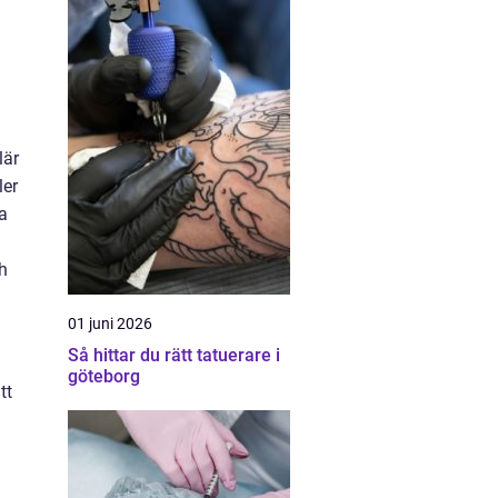
lär
ler
a
h
01 juni 2026
Så hittar du rätt tatuerare i
göteborg
tt