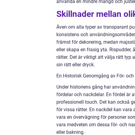
använda en mindre mängd och juster
Skillnader mellan ol
Även om alla typer av transparant pud
konsistens och användningsområden.
främst för dekorering, medan majsstä
eller skapa en frasig yta. Rispudder,
rätter. Det är viktigt att välja rätt 
sin rätt eller dryck.
En Historisk Genomgång av För- och
Under historiens gång har användnin
fördelar och nackdelar. En fördel är a
professionell touch. Det kan också ge 
för vissa rätter. En nackdel kan vara 
vara en övervägning för personer som f
vara medveten om dessa för- och nac
eller bakning.