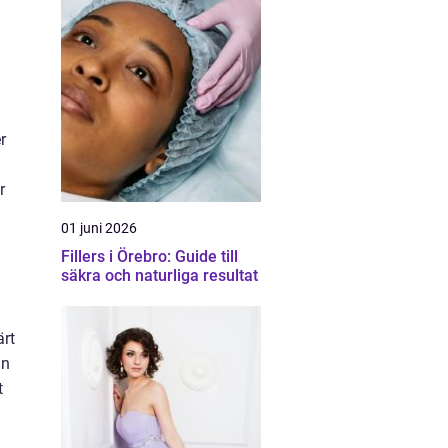
r
r
01 juni 2026
Fillers i Örebro: Guide till
säkra och naturliga resultat
ärt
an
t