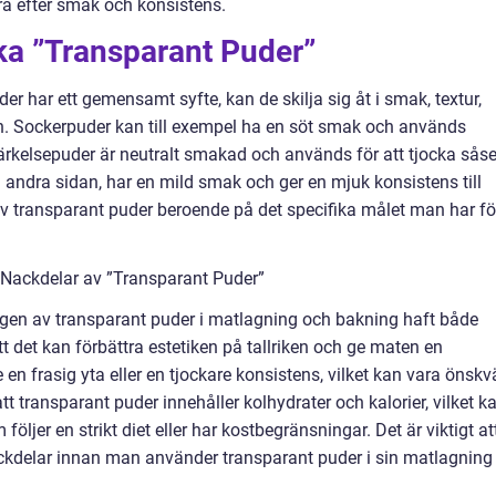
a efter smak och konsistens.
ika ”Transparant Puder”
er har ett gemensamt syfte, kan de skilja sig åt i smak, textur,
 Sockerpuder kan till exempel ha en söt smak och används
rkelsepuder är neutralt smakad och används för att tjocka såse
 å andra sidan, har en mild smak och ger en mjuk konsistens till
typ av transparant puder beroende på det specifika målet man har fö
 Nackdelar av ”Transparant Puder”
gen av transparant puder i matlagning och bakning haft både
tt det kan förbättra estetiken på tallriken och ge maten en
en frasig yta eller en tjockare konsistens, vilket kan vara önskv
att transparant puder innehåller kolhydrater och kalorier, vilket k
öljer en strikt diet eller har kostbegränsningar. Det är viktigt at
kdelar innan man använder transparant puder i sin matlagning