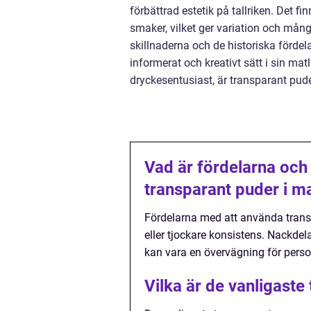
förbättrad estetik på tallriken. Det
smaker, vilket ger variation och må
skillnaderna och de historiska förd
informerat och kreativt sätt i sin ma
dryckesentusiast, är transparant puder
Vad är fördelarna och
transparant puder i m
Fördelarna med att använda transpa
eller tjockare konsistens. Nackdela
kan vara en övervägning för person
Vilka är de vanligaste