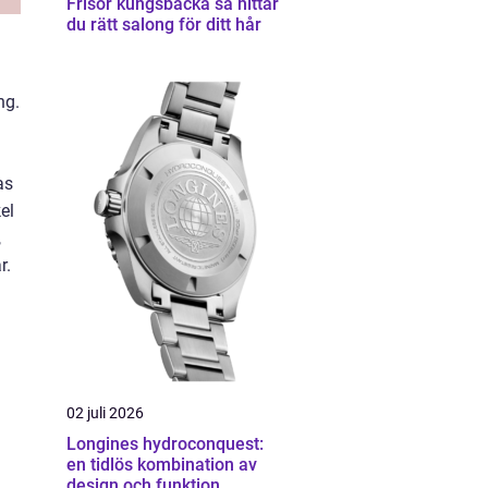
Frisör kungsbacka så hittar
du rätt salong för ditt hår
ng.
as
el
,
r.
02 juli 2026
Longines hydroconquest:
en tidlös kombination av
design och funktion