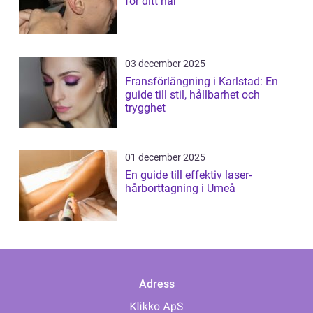
för ditt hår
03 december 2025
Fransförlängning i Karlstad: En
guide till stil, hållbarhet och
trygghet
01 december 2025
En guide till effektiv laser-
hårborttagning i Umeå
Adress