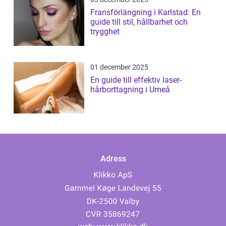
Fransförlängning i Karlstad: En
guide till stil, hållbarhet och
trygghet
01 december 2025
En guide till effektiv laser-
hårborttagning i Umeå
Adress