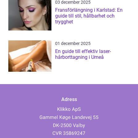
03 december 2025
Fransförlängning i Karlstad: En
guide till stil, hållbarhet och
trygghet
01 december 2025
En guide till effektiv laser-
hårborttagning i Umeå
Adress