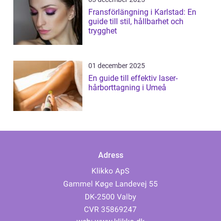
Fransförlängning i Karlstad: En
guide till stil, hållbarhet och
trygghet
01 december 2025
En guide till effektiv laser-
hårborttagning i Umeå
Adress