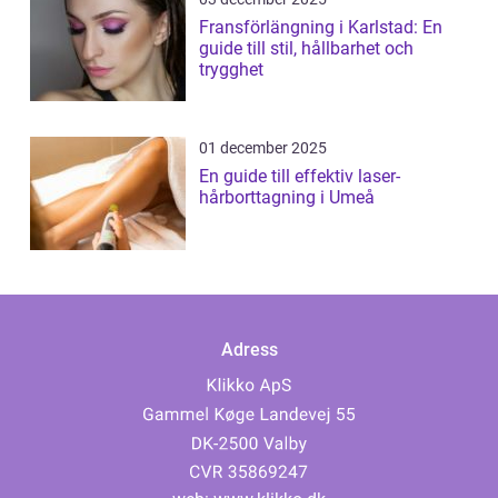
Fransförlängning i Karlstad: En
guide till stil, hållbarhet och
trygghet
01 december 2025
En guide till effektiv laser-
hårborttagning i Umeå
Adress