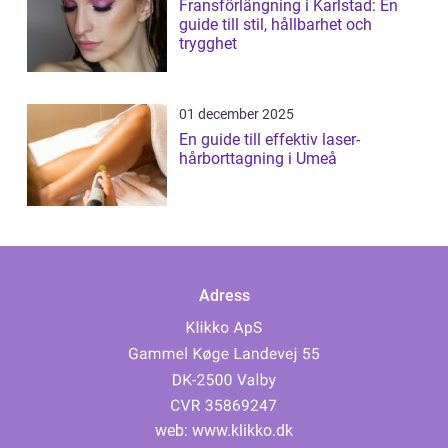
Fransförlängning i Karlstad: En
guide till stil, hållbarhet och
trygghet
01 december 2025
En guide till effektiv laser-
hårborttagning i Umeå
Adress
web:
www.klikko.dk