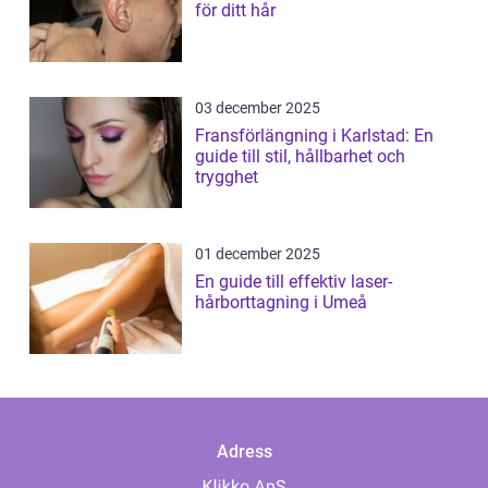
för ditt hår
03 december 2025
Fransförlängning i Karlstad: En
guide till stil, hållbarhet och
trygghet
01 december 2025
En guide till effektiv laser-
hårborttagning i Umeå
Adress